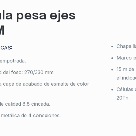
la pesa ejes
M
Chapa li
ICAS:
Marco p
 empotrada.
15 m de 
d del foso: 270/330 mm.
al indica
a capa de acabado de esmalte de color
Células 
20Tn.
de calidad 8.8 cincada.
metálica de 4 conexiones.