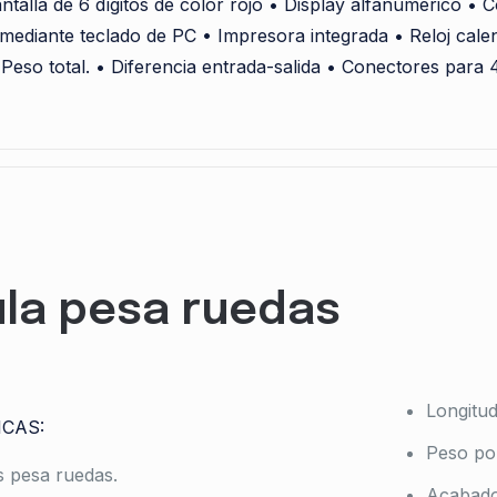
alla de 6 dígitos de color rojo • Display alfanumérico • C
mediante teclado de PC • Impresora integrada • Reloj calen
 Peso total. • Diferencia entrada-salida • Conectores para 
la pesa ruedas
Longitud
ICAS:
Peso por
s pesa ruedas.
Acabado