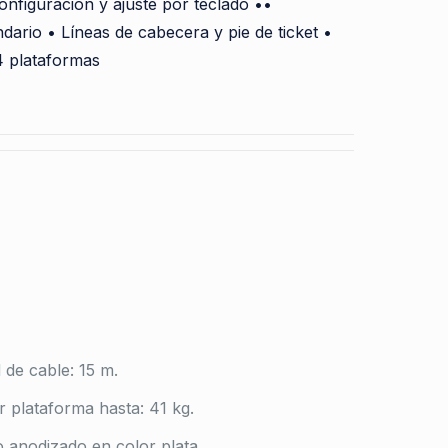
onfiguración y ajuste por teclado ••
dario • Líneas de cabecera y pie de ticket •
4 plataformas
 de cable: 15 m.
 plataforma hasta: 41 kg.
 anodizado en color plata.