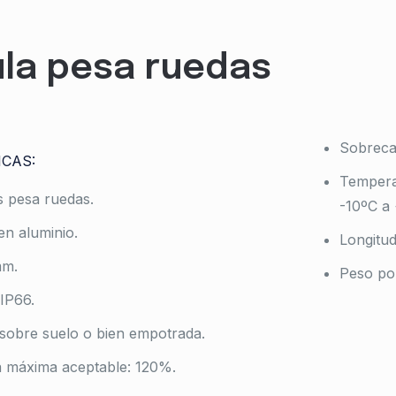
la pesa ruedas
Sobreca
ICAS:
Tempera
s pesa ruedas.
-10ºC a
en aluminio.
Longitud
mm.
Peso por
IP66.
 sobre suelo o bien empotrada.
 máxima aceptable: 120%.