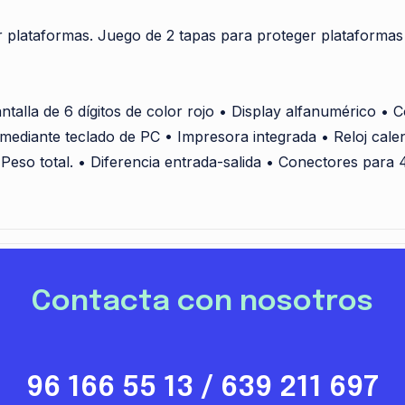
plataformas. Juego de 2 tapas para proteger plataformas
alla de 6 dígitos de color rojo • Display alfanumérico • C
mediante teclado de PC • Impresora integrada • Reloj calen
 Peso total. • Diferencia entrada-salida • Conectores para 
Contacta con nosotros
96 166 55 13 / 639 211 697